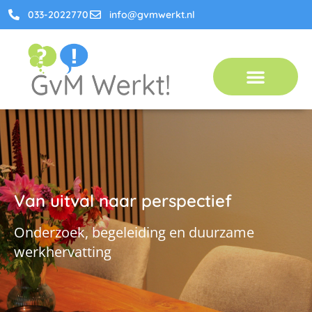
033-2022770
info@gvmwerkt.nl
Van uitval naar perspectief
Onderzoek, begeleiding en duurzame
werkhervatting