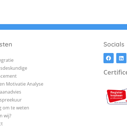
sten
Socials
egratie
dsdeskundige
Certifi
acement
en Motivatie Analyse
aanadvies
pspreekuur
g om te weten
n wij?
ct