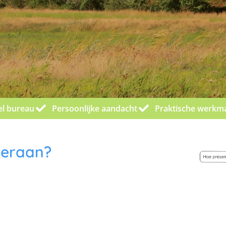
el bureau
Persoonlijke aandacht
Praktische werkm
 eraan?