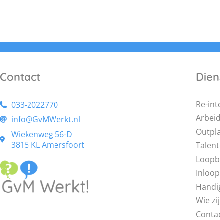
Contact
Dien
Re-int
033-2022770
Arbei
info@GvMWerkt.nl
Outpl
Wiekenweg 56-D
3815 KL Amersfoort
Talent
Loopb
Inloo
Handi
Wie zij
Conta