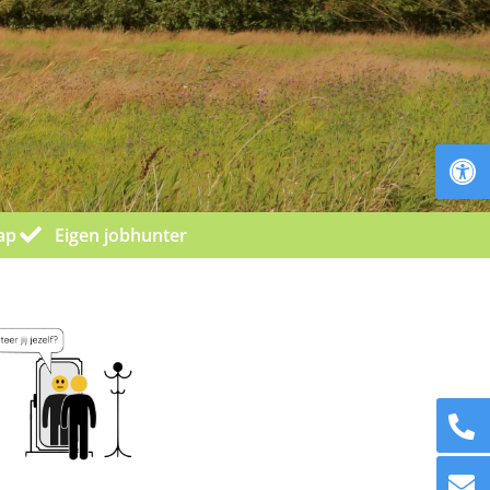
To
ap
Eigen jobhunter