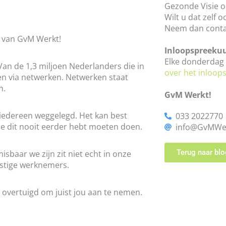
Gezonde Visie o
Wilt u dat zelf 
Neem dan conta
g van GvM Werkt!
Inloopspreeku
Elke donderdag 
an de 1,3 miljoen Nederlanders die in
over het inloop
en via netwerken. Netwerken staat
n.
GvM Werkt!
 iedereen weggelegd. Het kan best
033 2022770
 je dit nooit eerder hebt moeten doen.
info@GvMWer
Terug naar blo
baar we zijn zit niet echt in onze
mstige werknemers.
 overtuigd om juist jou aan te nemen.