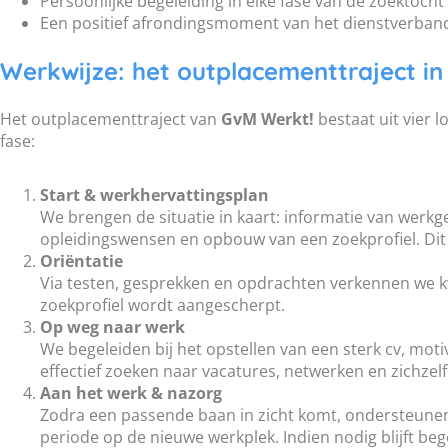
Persoonlijke begeleiding in elke fase van de zoektocht
Een positief afrondingsmoment van het dienstverban
Werkwijze: het outplacementtraject in
Het outplacementtraject van
GvM Werkt!
bestaat uit vier 
fase:
Start & werkhervattingsplan
We brengen de situatie in kaart: informatie van werk
opleidingswensen en opbouw van een zoekprofiel. Dit 
Oriëntatie
Via testen, gesprekken en opdrachten verkennen we kwa
zoekprofiel wordt aangescherpt.
Op weg naar werk
We begeleiden bij het opstellen van een sterk cv, moti
effectief zoeken naar vacatures, netwerken en zichzelf
Aan het werk & nazorg
Zodra een passende baan in zicht komt, ondersteunen 
periode op de nieuwe werkplek. Indien nodig blijft be