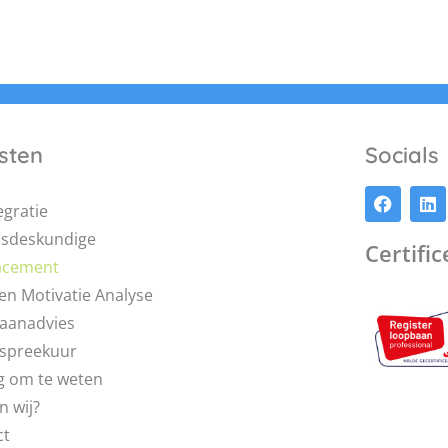
sten
Socials
egratie
dsdeskundige
Certifi
acement
en Motivatie Analyse
aanadvies
pspreekuur
g om te weten
n wij?
ct