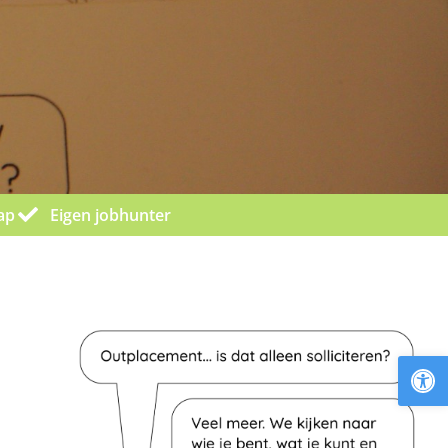
ap
Eigen jobhunter
To