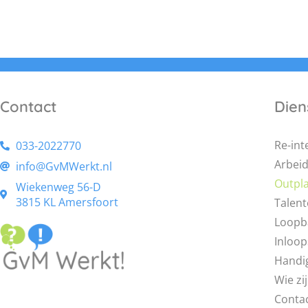
Contact
Dien
Re-int
033-2022770
Arbei
info@GvMWerkt.nl
Outpl
Wiekenweg 56-D
3815 KL Amersfoort
Talent
Loopb
Inloo
Handi
Wie zij
Conta