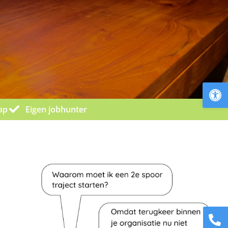
To
ap
Eigen jobhunter