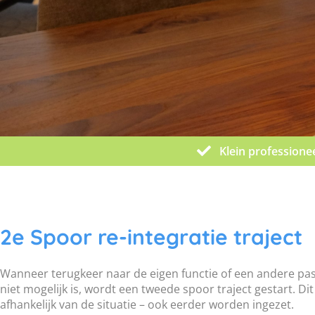
Klein professione
2e Spoor re-integratie traject
Wanneer terugkeer naar de eigen functie of een andere pas
niet mogelijk is, wordt een tweede spoor traject gestart. Di
afhankelijk van de situatie – ook eerder worden ingezet.