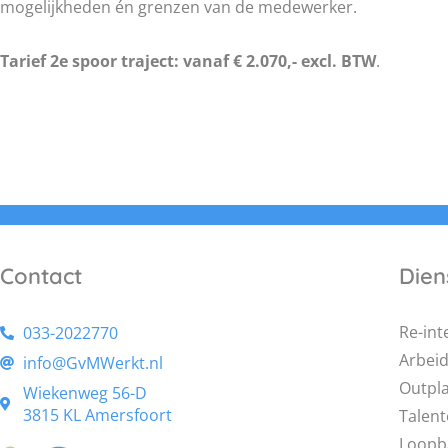
mogelijkheden én grenzen van de medewerker.
Tarief 2e spoor traject: vanaf € 2.070,- excl. BTW
.
Contact
Dien
Re-int
033-2022770
Arbei
info@GvMWerkt.nl
Outpl
Wiekenweg 56-D
3815 KL Amersfoort
Talent
Loopb