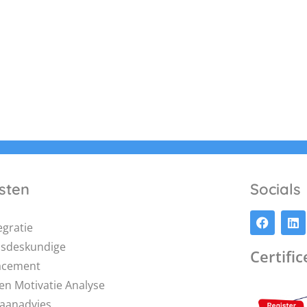
sten
Socials
egratie
dsdeskundige
Certifi
acement
en Motivatie Analyse
aanadvies