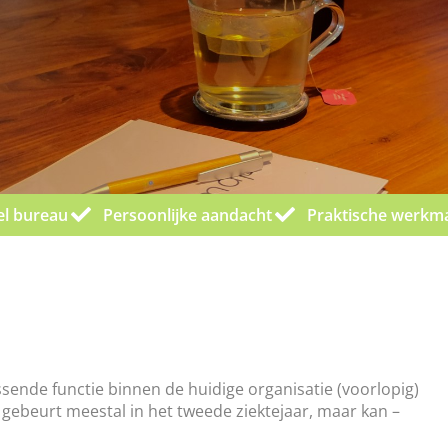
el bureau
Persoonlijke aandacht
Praktische werkm
sende functie binnen de huidige organisatie (voorlopig)
t gebeurt meestal in het tweede ziektejaar, maar kan –