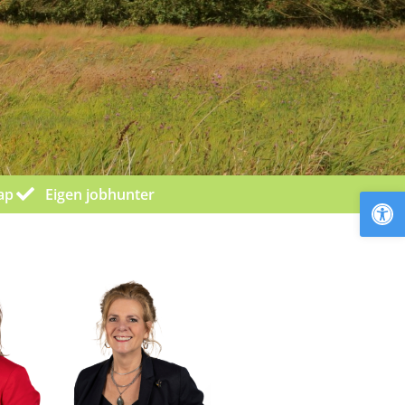
To
ap
Eigen jobhunter