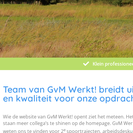
Klein professione
Team van GvM Werkt! breidt u
en kwaliteit voor onze opdrac
Wie de website van GvM Werkt! opent ziet het meteen. Het
staan meer collega’s te shinen op de homepage. GvM Werkt!
e
weten ons te vinden voor 2
spoortrajecten, arbeidsdesku