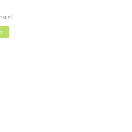
kt.nl
g