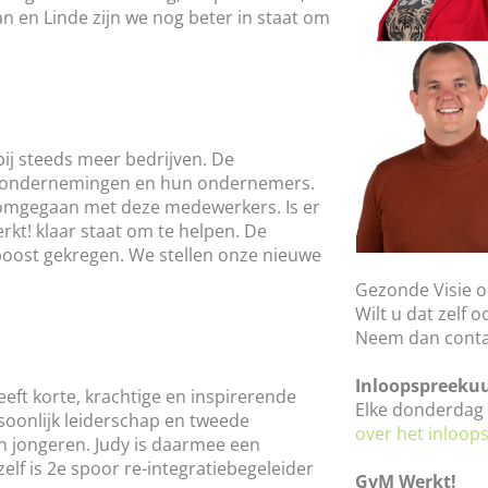
n en Linde zijn we nog beter in staat om
ij steeds meer bedrijven. De
or ondernemingen en hun ondernemers.
 omgegaan met deze medewerkers. Is er
kt! klaar staat om te helpen. De
 boost gekregen. We stellen onze nieuwe
Gezonde Visie o
Wilt u dat zelf 
Neem dan conta
Inloopspreeku
geeft korte, krachtige en inspirerende
Elke donderdag 
soonlijk leiderschap en tweede
over het inloop
 jongeren. Judy is daarmee een
lf is 2e spoor re-integratiebegeleider
GvM Werkt!