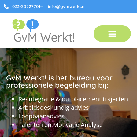
033-2022770
info@gvmwerkt.nl
Handig om te weten
GvM Werkt! is het bureau voor
professionele begeleiding bij:
Re-integratie & outplacement trajecten
Arbeidsdeskundig advies
Loopbaanadvies
Talenten en Motivatie Analyse