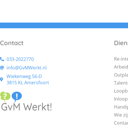
Contact
Dien
Re-int
033-2022770
Arbei
info@GvMWerkt.nl
Outpl
Wiekenweg 56-D
3815 KL Amersfoort
Talent
Loopb
Inloo
Handi
Wie zij
Conta