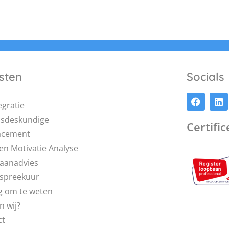
sten
Socials
egratie
dsdeskundige
Certifi
acement
en Motivatie Analyse
aanadvies
pspreekuur
g om te weten
n wij?
ct