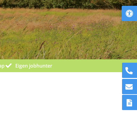
To
ap
Eigen jobhunter